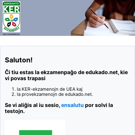
Saluton!
Ĉi tiu estas la ekzamenpaĝo de edukado.net, kie
vi povas trapasi
la KER-ekzamenojn de UEA kaj
la provekzamenojn de edukado.net.
Se vi aliĝis al iu sesio,
ensalutu
por solvi la
testojn.